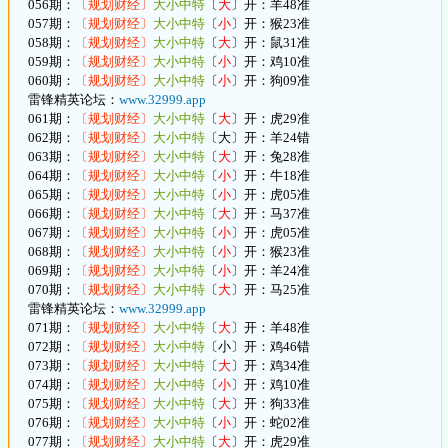
056期：
〔规划财经〕
大小中特
〔
大
〕开：羊48准
057期：
〔规划财经〕
大小中特
〔
小
〕开：猴23准
058期：
〔规划财经〕
大小中特
〔
大
〕开：鼠31准
059期：
〔规划财经〕
大小中特
〔
小
〕开：鸡10准
060期：
〔规划财经〕
大小中特
〔
小
〕开：狗09准
雷锋精英论坛：
www.32999.app
061期：
〔规划财经〕
大小中特
〔
大
〕开：虎29准
062期：
〔规划财经〕
大小中特
〔大〕开：羊24错
063期：
〔规划财经〕
大小中特
〔
大
〕开：兔28准
064期：
〔规划财经〕
大小中特
〔
小
〕开：牛18准
065期：
〔规划财经〕
大小中特
〔
小
〕开：虎05准
066期：
〔规划财经〕
大小中特
〔
大
〕开：马37准
067期：
〔规划财经〕
大小中特
〔
小
〕开：虎05准
068期：
〔规划财经〕
大小中特
〔
小
〕开：猴23准
069期：
〔规划财经〕
大小中特
〔
小
〕开：羊24准
070期：
〔规划财经〕
大小中特
〔
大
〕开：马25准
雷锋精英论坛：
www.32999.app
071期：
〔规划财经〕
大小中特
〔
大
〕开：羊48准
072期：
〔规划财经〕
大小中特
〔小〕开：鸡46错
073期：
〔规划财经〕
大小中特
〔
大
〕开：鸡34准
074期：
〔规划财经〕
大小中特
〔
小
〕开：鸡10准
075期：
〔规划财经〕
大小中特
〔
大
〕开：狗33准
076期：
〔规划财经〕
大小中特
〔
小
〕开：蛇02准
077期：
〔规划财经〕
大小中特
〔
大
〕开：虎29准