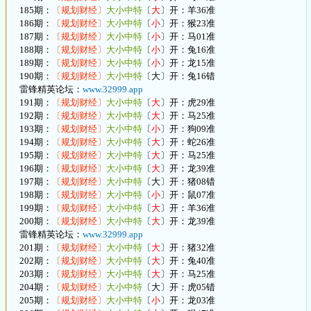
185期：
〔规划财经〕
大小中特
〔
大
〕开：羊36准
186期：
〔规划财经〕
大小中特
〔
小
〕开：猴23准
187期：
〔规划财经〕
大小中特
〔
小
〕开：马01准
188期：
〔规划财经〕
大小中特
〔
小
〕开：兔16准
189期：
〔规划财经〕
大小中特
〔
小
〕开：龙15准
190期：
〔规划财经〕
大小中特
〔大〕开：兔16错
雷锋精英论坛：
www.32999.app
191期：
〔规划财经〕
大小中特
〔
大
〕开：虎29准
192期：
〔规划财经〕
大小中特
〔
大
〕开：马25准
193期：
〔规划财经〕
大小中特
〔
小
〕开：狗09准
194期：
〔规划财经〕
大小中特
〔
大
〕开：蛇26准
195期：
〔规划财经〕
大小中特
〔
大
〕开：马25准
196期：
〔规划财经〕
大小中特
〔
大
〕开：龙39准
197期：
〔规划财经〕
大小中特
〔大〕开：猪08错
198期：
〔规划财经〕
大小中特
〔
小
〕开：鼠07准
199期：
〔规划财经〕
大小中特
〔
大
〕开：羊36准
200期：
〔规划财经〕
大小中特
〔
大
〕开：龙39准
雷锋精英论坛：
www.32999.app
201期：
〔规划财经〕
大小中特
〔
大
〕开：猪32准
202期：
〔规划财经〕
大小中特
〔
大
〕开：兔40准
203期：
〔规划财经〕
大小中特
〔
大
〕开：马25准
204期：
〔规划财经〕
大小中特
〔大〕开：虎05错
205期：
〔规划财经〕
大小中特
〔
小
〕开：龙03准