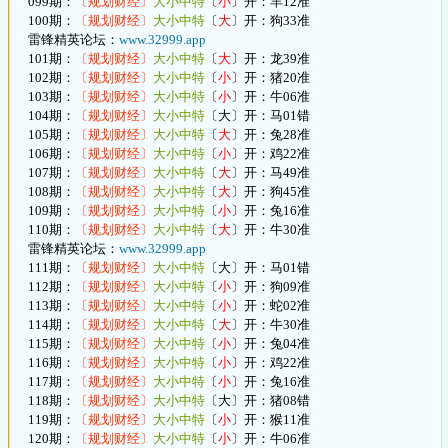
099期：
〔规划财经〕
大小中特
〔
小
〕开：羊12准
100期：
〔规划财经〕
大小中特
〔
大
〕开：狗33准
雷锋精英论坛：
www.32999.app
101期：
〔规划财经〕
大小中特
〔
大
〕开：龙39准
102期：
〔规划财经〕
大小中特
〔
小
〕开：猪20准
103期：
〔规划财经〕
大小中特
〔
小
〕开：牛06准
104期：
〔规划财经〕
大小中特
〔大〕开：马01错
105期：
〔规划财经〕
大小中特
〔
大
〕开：兔28准
106期：
〔规划财经〕
大小中特
〔
小
〕开：鸡22准
107期：
〔规划财经〕
大小中特
〔
大
〕开：马49准
108期：
〔规划财经〕
大小中特
〔
大
〕开：狗45准
109期：
〔规划财经〕
大小中特
〔
小
〕开：兔16准
110期：
〔规划财经〕
大小中特
〔
大
〕开：牛30准
雷锋精英论坛：
www.32999.app
111期：
〔规划财经〕
大小中特
〔大〕开：马01错
112期：
〔规划财经〕
大小中特
〔
小
〕开：狗09准
113期：
〔规划财经〕
大小中特
〔
小
〕开：蛇02准
114期：
〔规划财经〕
大小中特
〔
大
〕开：牛30准
115期：
〔规划财经〕
大小中特
〔
小
〕开：兔04准
116期：
〔规划财经〕
大小中特
〔
小
〕开：鸡22准
117期：
〔规划财经〕
大小中特
〔
小
〕开：兔16准
118期：
〔规划财经〕
大小中特
〔大〕开：猪08错
119期：
〔规划财经〕
大小中特
〔
小
〕开：猴11准
120期：
〔规划财经〕
大小中特
〔
小
〕开：牛06准