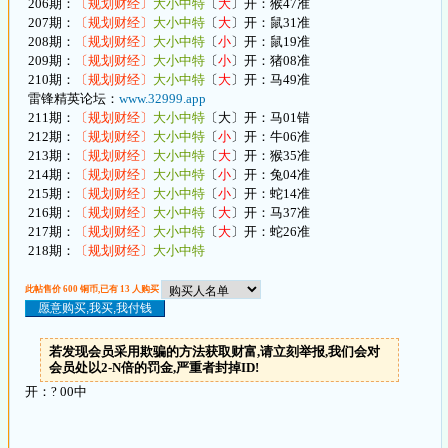
206期：
〔规划财经〕
大小中特
〔
大
〕开：猴47准
207期：
〔规划财经〕
大小中特
〔
大
〕开：鼠31准
208期：
〔规划财经〕
大小中特
〔
小
〕开：鼠19准
209期：
〔规划财经〕
大小中特
〔
小
〕开：猪08准
210期：
〔规划财经〕
大小中特
〔
大
〕开：马49准
雷锋精英论坛：
www.32999.app
211期：
〔规划财经〕
大小中特
〔大〕开：马01错
212期：
〔规划财经〕
大小中特
〔
小
〕开：牛06准
213期：
〔规划财经〕
大小中特
〔
大
〕开：猴35准
214期：
〔规划财经〕
大小中特
〔
小
〕开：兔04准
215期：
〔规划财经〕
大小中特
〔
小
〕开：蛇14准
216期：
〔规划财经〕
大小中特
〔
大
〕开：马37准
217期：
〔规划财经〕
大小中特
〔
大
〕开：蛇26准
218期：
〔规划财经〕
大小中特
此帖售价 600 铜币,已有 13 人购买
若发现会员采用欺骗的方法获取财富,请立刻举报,我们会对
会员处以2-N倍的罚金,严重者封掉ID!
开：? 00中