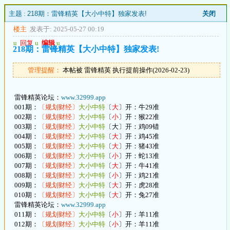
主题 :
218期：雷锋精英【大小中特】独家发表!
关闭
楼主
发表于: 2025-05-27 00:19
u
回复
u
编辑
u
218期：雷锋精英【大小中特】独家发表!
管理提醒：
本帖被 雷锋精英 执行提前操作(2026-02-23)
雷锋精英论坛：
www.32999.app
001期：
〔规划财经〕
大小中特
〔
大
〕开：牛29准
002期：
〔规划财经〕
大小中特
〔
小
〕开：猴22准
003期：
〔规划财经〕
大小中特
〔大〕开：鸡09错
004期：
〔规划财经〕
大小中特
〔
大
〕开：鸡45准
005期：
〔规划财经〕
大小中特
〔
大
〕开：猪43准
006期：
〔规划财经〕
大小中特
〔
小
〕开：蛇13准
007期：
〔规划财经〕
大小中特
〔
大
〕开：牛41准
008期：
〔规划财经〕
大小中特
〔
小
〕开：鸡21准
009期：
〔规划财经〕
大小中特
〔
大
〕开：虎28准
010期：
〔规划财经〕
大小中特
〔
大
〕开：兔27准
雷锋精英论坛：
www.32999.app
011期：
〔规划财经〕
大小中特
〔
小
〕开：羊11准
012期：
〔规划财经〕
大小中特
〔
小
〕开：羊11准