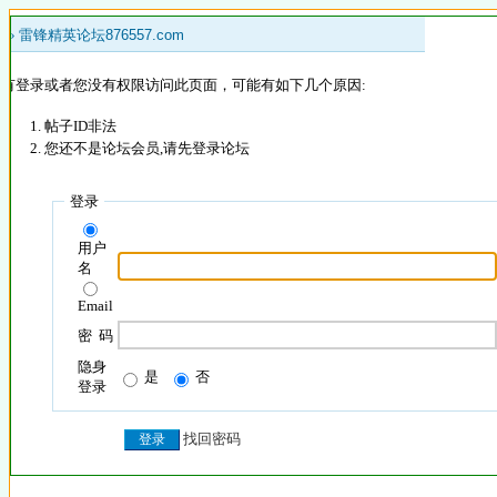
 »
雷锋精英论坛876557.com
没有登录或者您没有权限访问此页面，可能有如下几个原因:
帖子ID非法
您还不是论坛会员,请先登录论坛
登录
用户
名
Email
密 码
隐身
是
否
登录
找回密码